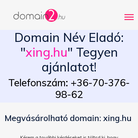
Domain Név Eladó:
"
xing.hu
" Tegyen
ajánlatot!
Telefonszám: +36-70-376-
98-62
Megvásárolható domain: xing.hu
Kérem a további kérdéseket is töltsd ki, hogy