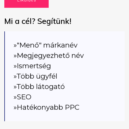
Elküldés
Mi a cél? Segítünk!
»"Menő" márkanév
»Megjegyezhető név
»Ismertség
»Több ügyfél
»Több látogató
»SEO
»Hatékonyabb PPC