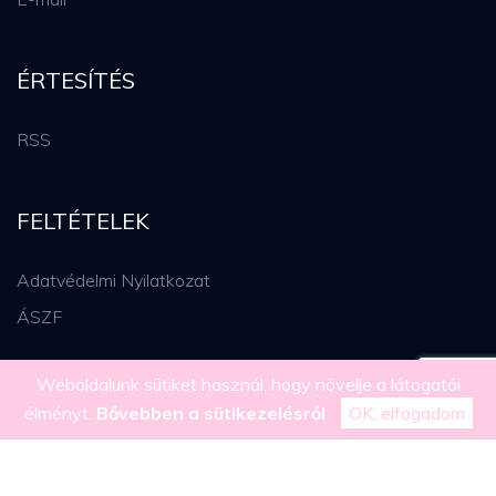
ÉRTESÍTÉS
RSS
FELTÉTELEK
Adatvédelmi Nyilatkozat
ÁSZF
Weboldalunk sütiket használ, hogy növelje a látogatói
élményt.
Bővebben a sütikezelésről
OK, elfogadom
Copyright ©
2026