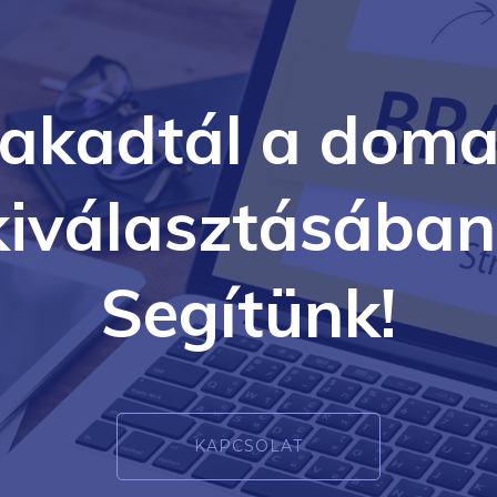
lakadtál a doma
kiválasztásában
Segítünk!
KAPCSOLAT