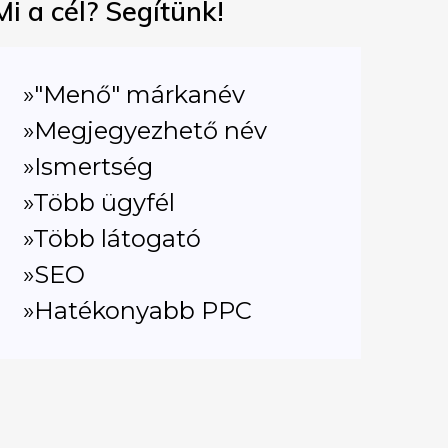
Mi a cél? Segítünk!
»"Menő" márkanév
»Megjegyezhető név
»Ismertség
»Több ügyfél
»Több látogató
»SEO
»Hatékonyabb PPC