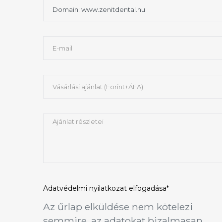
Adatvédelmi nyilatkozat
elfogadása*
Az űrlap elküldése nem kötelezi
semmire, az adatokat bizalmasan