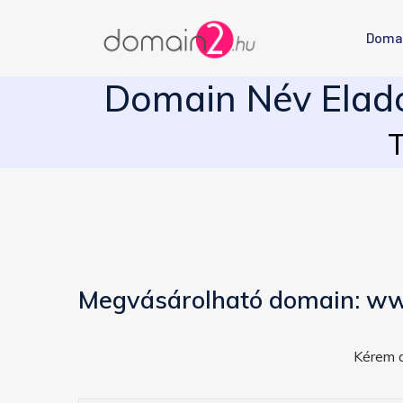
Doma
Domain Név Eladó
T
Megvásárolható domain: ww
Kérem a