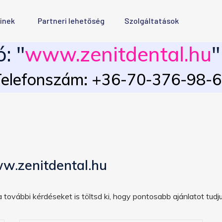
inek
Partneri lehetőség
Szolgáltatások
: "
www.zenitdental.hu
"
elefonszám: +36-70-376-98-
w.zenitdental.hu
 további kérdéseket is töltsd ki, hogy pontosabb ajánlatot tudju