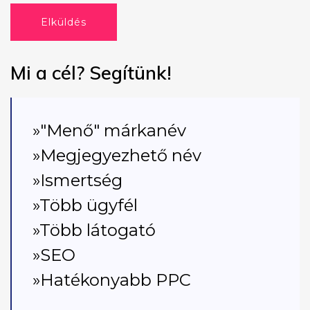
Elküldés
Mi a cél? Segítünk!
»"Menő" márkanév
»Megjegyezhető név
»Ismertség
»Több ügyfél
»Több látogató
»SEO
»Hatékonyabb PPC