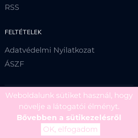
RSS
FELTÉTELEK
Adatvédelmi Nyilatkozat
ÁSZF
Weboldalunk sütiket használ, hogy
növelje a látogatói élményt.
Copyright ©
2026
Bővebben a sütikezelésről
OK, elfogadom