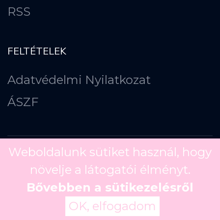
RSS
FELTÉTELEK
Adatvédelmi Nyilatkozat
ÁSZF
Weboldalunk sütiket használ, hogy
növelje a látogatói élményt.
Copyright ©
2026
Bővebben a sütikezelésről
OK, elfogadom