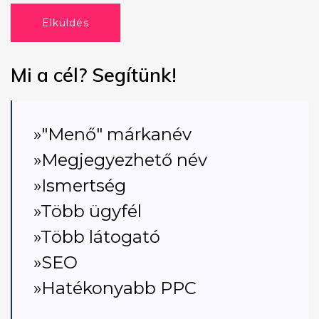
Elküldés
Mi a cél? Segítünk!
»"Menő" márkanév
»Megjegyezhető név
»Ismertség
»Több ügyfél
»Több látogató
»SEO
»Hatékonyabb PPC