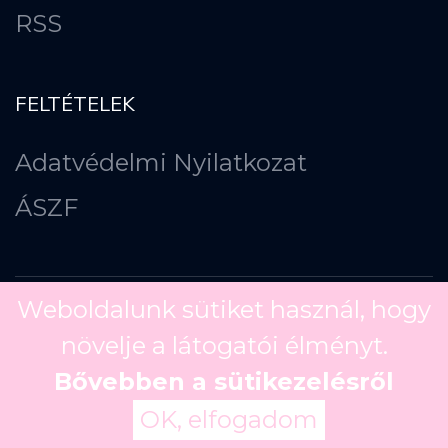
RSS
FELTÉTELEK
Adatvédelmi Nyilatkozat
ÁSZF
Weboldalunk sütiket használ, hogy
növelje a látogatói élményt.
Copyright ©
2026
Bővebben a sütikezelésről
OK, elfogadom