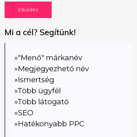
Elküldés
Mi a cél? Segítünk!
»"Menő" márkanév
»Megjegyezhető név
»Ismertség
»Több ügyfél
»Több látogató
»SEO
»Hatékonyabb PPC