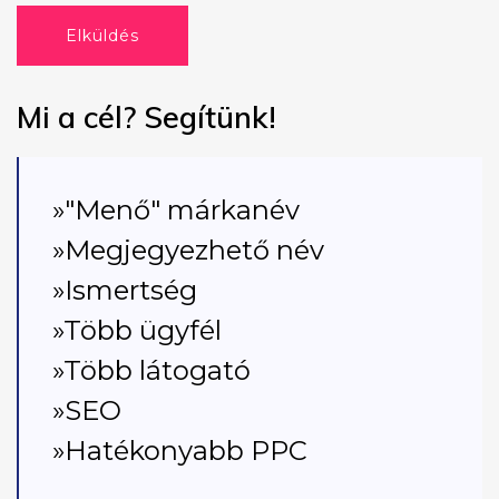
Elküldés
Mi a cél? Segítünk!
»"Menő" márkanév
»Megjegyezhető név
»Ismertség
»Több ügyfél
»Több látogató
»SEO
»Hatékonyabb PPC