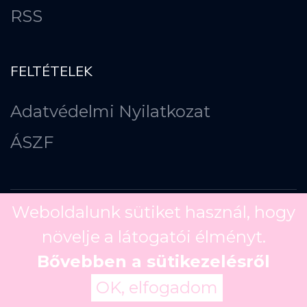
RSS
FELTÉTELEK
Adatvédelmi Nyilatkozat
ÁSZF
Weboldalunk sütiket használ, hogy
növelje a látogatói élményt.
Copyright ©
2026
Bővebben a sütikezelésről
OK, elfogadom