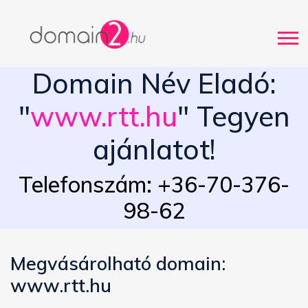
Domain Név Eladó:
"
www.rtt.hu
" Tegyen
ajánlatot!
Telefonszám: +36-70-376-
98-62
Megvásárolható domain:
www.rtt.hu