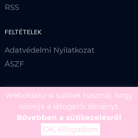
RSS
FELTÉTELEK
Adatvédelmi Nyilatkozat
ÁSZF
Weboldalunk sütiket használ, hogy
növelje a látogatói élményt.
Copyright ©
2026
Bővebben a sütikezelésről
OK, elfogadom