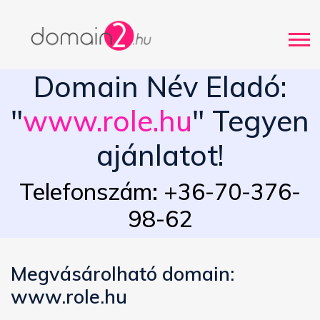
Domain Név Eladó:
"
www.role.hu
" Tegyen
ajánlatot!
Telefonszám: +36-70-376-
98-62
Megvásárolható domain:
www.role.hu