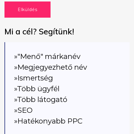
Elküldés
Mi a cél? Segítünk!
»"Menő" márkanév
»Megjegyezhető név
»Ismertség
»Több ügyfél
»Több látogató
»SEO
»Hatékonyabb PPC