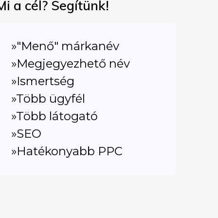
Mi a cél? Segítünk!
»"Menő" márkanév
»Megjegyezhető név
»Ismertség
»Több ügyfél
»Több látogató
»SEO
»Hatékonyabb PPC