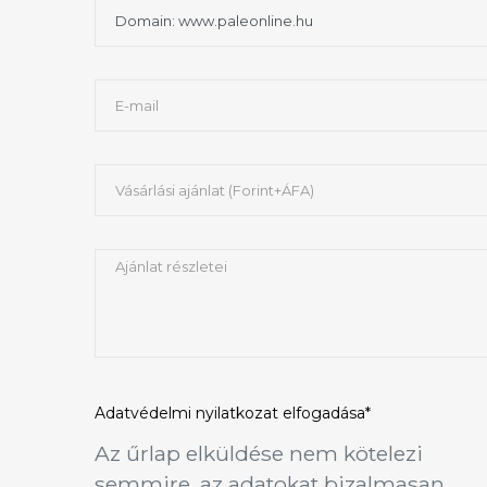
Adatvédelmi nyilatkozat
elfogadása*
Az űrlap elküldése nem kötelezi
semmire, az adatokat bizalmasan