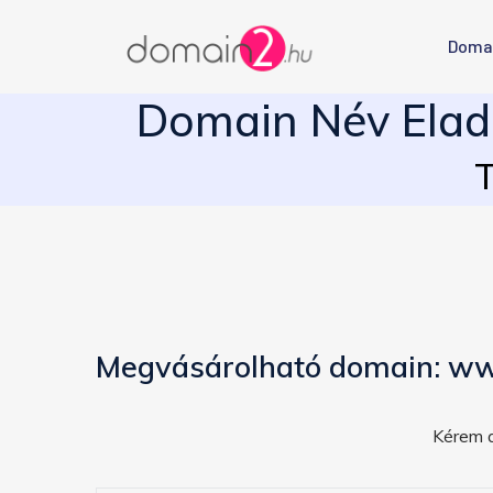
Doma
Domain Név Eladó
T
Megvásárolható domain: ww
Kérem a