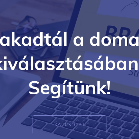
lakadtál a doma
kiválasztásában
Segítünk!
KAPCSOLAT