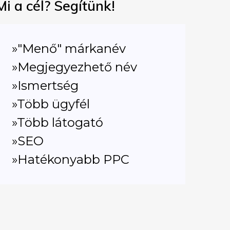
Mi a cél? Segítünk!
»"Menő" márkanév
»Megjegyezhető név
»Ismertség
»Több ügyfél
»Több látogató
»SEO
»Hatékonyabb PPC