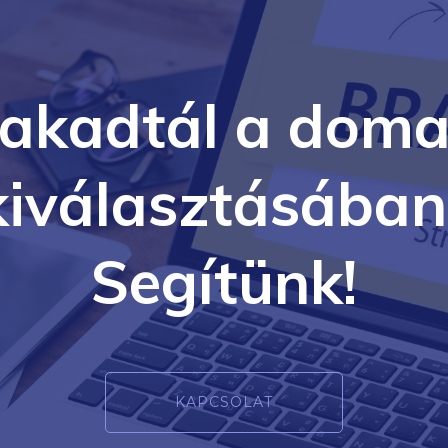
lakadtál a doma
kiválasztásában
Segítünk!
KAPCSOLAT