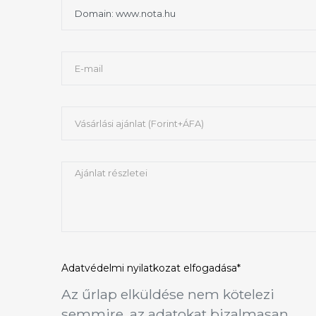
Adatvédelmi nyilatkozat
elfogadása*
Az űrlap elküldése nem kötelezi
semmire, az adatokat bizalmasan