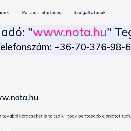
inek
Partneri lehetőség
Szolgáltatások
adó: "
www.nota.hu
" Te
elefonszám: +36-70-376-98-
ww.nota.hu
 további kérdéseket is töltsd ki, hogy pontosabb ajánlatot tudju