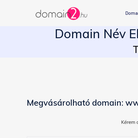
Doma
Domain Név El
T
Megvásárolható domain: w
Kérem a