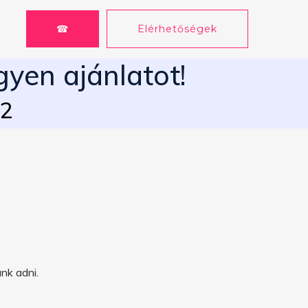
☎
Elérhetőségek
gyen ajánlatot!
62
nk adni.