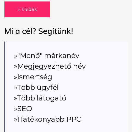
Elküldés
Mi a cél? Segítünk!
»"Menő" márkanév
»Megjegyezhető név
»Ismertség
»Több ügyfél
»Több látogató
»SEO
»Hatékonyabb PPC