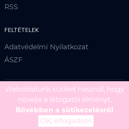
RSS
FELTÉTELEK
Adatvédelmi Nyilatkozat
ÁSZF
Weboldalunk sütiket használ, hogy
növelje a látogatói élményt.
Copyright ©
2026
Bővebben a sütikezelésről
OK, elfogadom