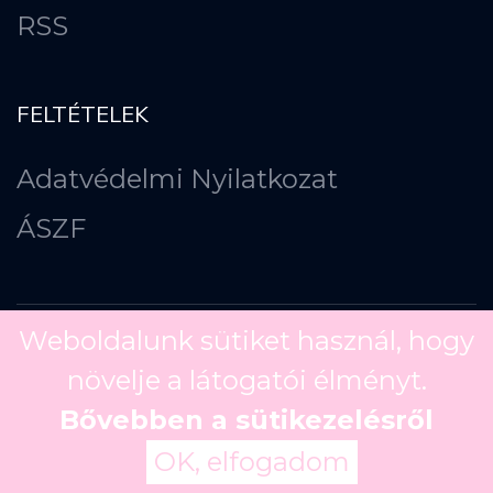
RSS
FELTÉTELEK
Adatvédelmi Nyilatkozat
ÁSZF
Weboldalunk sütiket használ, hogy
növelje a látogatói élményt.
Copyright ©
2026
Bővebben a sütikezelésről
OK, elfogadom