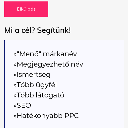
Elküldés
Mi a cél? Segítünk!
»"Menő" márkanév
»Megjegyezhető név
»Ismertség
»Több ügyfél
»Több látogató
»SEO
»Hatékonyabb PPC