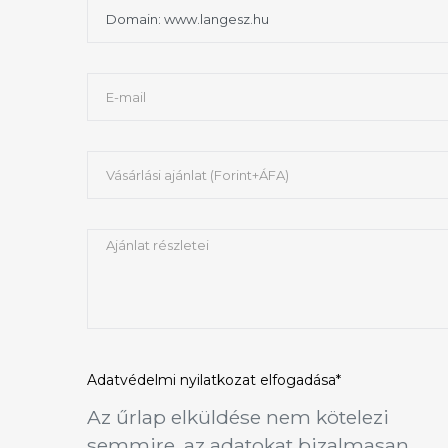
Adatvédelmi nyilatkozat
elfogadása*
Az űrlap elküldése nem kötelezi
semmire, az adatokat bizalmasan