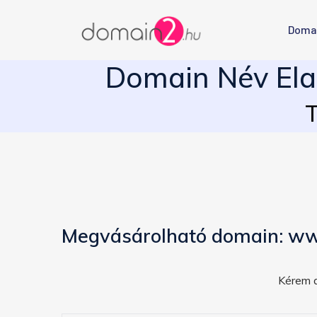
Doma
Domain Név Ela
T
Megvásárolható domain: ww
Kérem a