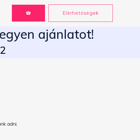
☎
Elérhetőségek
Tegyen ajánlatot!
62
nk adni.