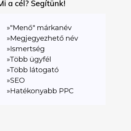
Mi a cél? Segítünk!
»"Menő" márkanév
»Megjegyezhető név
»Ismertség
»Több ügyfél
»Több látogató
»SEO
»Hatékonyabb PPC