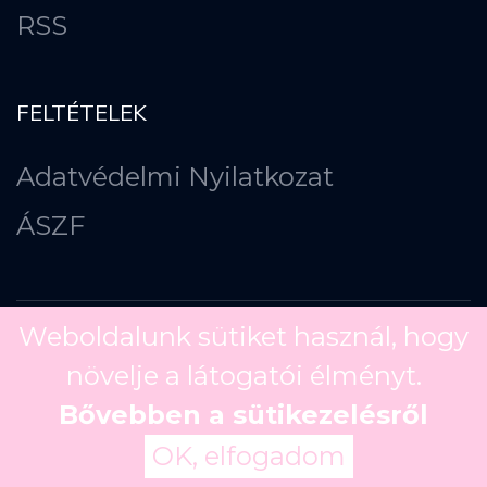
RSS
FELTÉTELEK
Adatvédelmi Nyilatkozat
ÁSZF
Weboldalunk sütiket használ, hogy
növelje a látogatói élményt.
Copyright ©
2026
Bővebben a sütikezelésről
OK, elfogadom