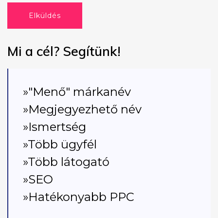
Elküldés
Mi a cél? Segítünk!
»"Menő" márkanév
»Megjegyezhető név
»Ismertség
»Több ügyfél
»Több látogató
»SEO
»Hatékonyabb PPC