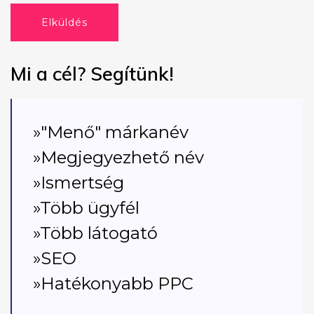
Elküldés
Mi a cél? Segítünk!
»"Menő" márkanév
»Megjegyezhető név
»Ismertség
»Több ügyfél
»Több látogató
»SEO
»Hatékonyabb PPC