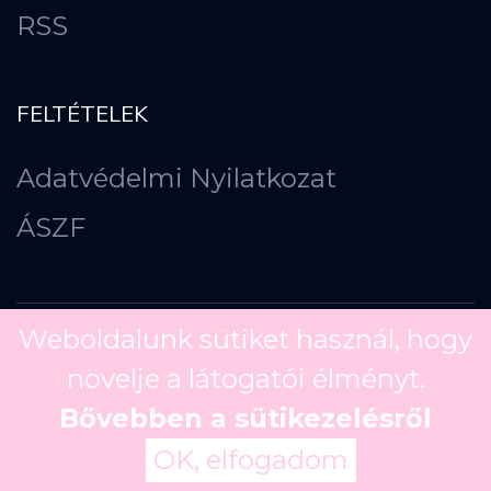
RSS
FELTÉTELEK
Adatvédelmi Nyilatkozat
ÁSZF
Weboldalunk sütiket használ, hogy
növelje a látogatói élményt.
Copyright ©
2026
Bővebben a sütikezelésről
OK, elfogadom