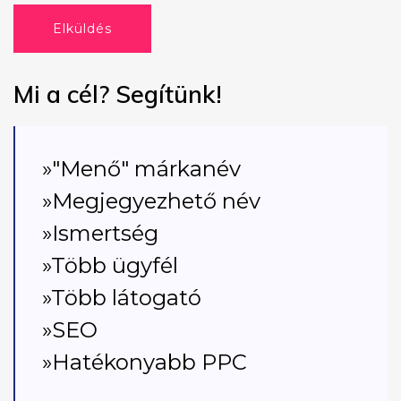
Elküldés
Mi a cél? Segítünk!
»"Menő" márkanév
»Megjegyezhető név
»Ismertség
»Több ügyfél
»Több látogató
»SEO
»Hatékonyabb PPC