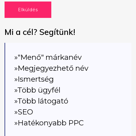
Elküldés
Mi a cél? Segítünk!
»"Menő" márkanév
»Megjegyezhető név
»Ismertség
»Több ügyfél
»Több látogató
»SEO
»Hatékonyabb PPC