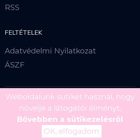
RSS
FELTÉTELEK
Adatvédelmi Nyilatkozat
ÁSZF
Weboldalunk sütiket használ, hogy
növelje a látogatói élményt.
Copyright ©
2026
Bővebben a sütikezelésről
OK, elfogadom