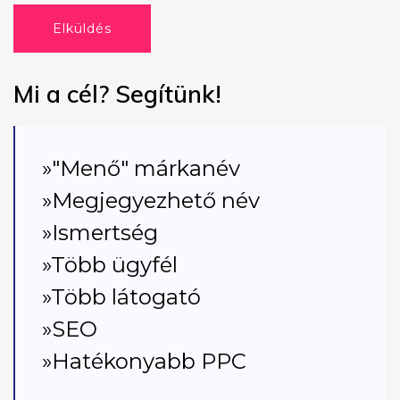
Elküldés
Mi a cél? Segítünk!
»"Menő" márkanév
»Megjegyezhető név
»Ismertség
»Több ügyfél
»Több látogató
»SEO
»Hatékonyabb PPC