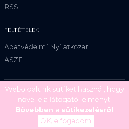
RSS
FELTÉTELEK
Adatvédelmi Nyilatkozat
ÁSZF
Weboldalunk sütiket használ, hogy
növelje a látogatói élményt.
Copyright ©
2026
Bővebben a sütikezelésről
OK, elfogadom