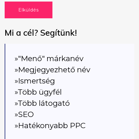
Elküldés
Mi a cél? Segítünk!
»"Menő" márkanév
»Megjegyezhető név
»Ismertség
»Több ügyfél
»Több látogató
»SEO
»Hatékonyabb PPC