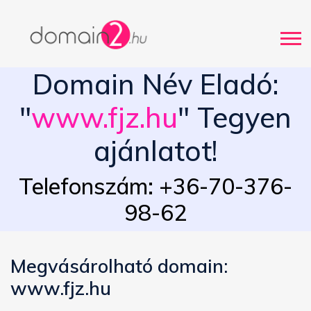
Domain Név Eladó:
"
www.fjz.hu
" Tegyen
ajánlatot!
Telefonszám: +36-70-376-
98-62
Megvásárolható domain:
www.fjz.hu