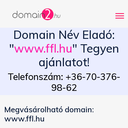
Domain Név Eladó:
"
www.ffl.hu
" Tegyen
ajánlatot!
Telefonszám: +36-70-376-
98-62
Megvásárolható domain:
www.ffl.hu