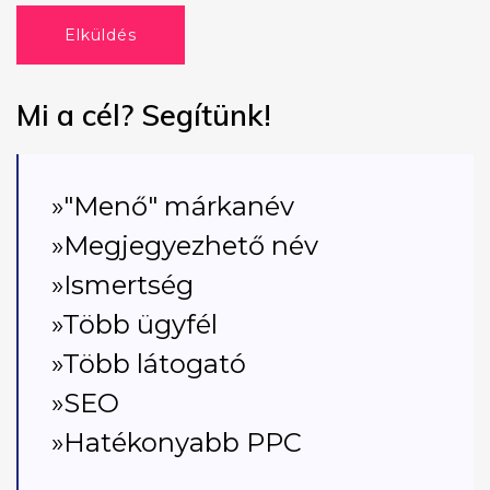
Elküldés
Mi a cél? Segítünk!
»"Menő" márkanév
»Megjegyezhető név
»Ismertség
»Több ügyfél
»Több látogató
»SEO
»Hatékonyabb PPC