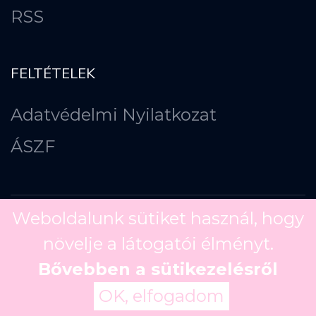
RSS
FELTÉTELEK
Adatvédelmi Nyilatkozat
ÁSZF
Weboldalunk sütiket használ, hogy
növelje a látogatói élményt.
Copyright ©
2026
Bővebben a sütikezelésről
OK, elfogadom