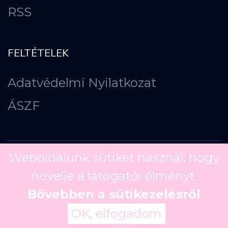
RSS
FELTÉTELEK
Adatvédelmi Nyilatkozat
ÁSZF
Weboldalunk sütiket használ, hogy
növelje a látogatói élményt.
Copyright ©
2026
Bővebben a sütikezelésről
OK, elfogadom