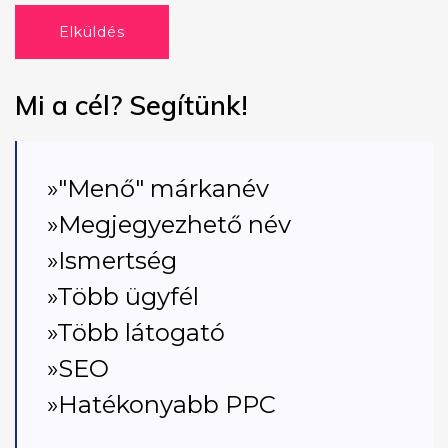
Elküldés
Mi a cél? Segítünk!
»"Menő" márkanév
»Megjegyezhető név
»Ismertség
»Több ügyfél
»Több látogató
»SEO
»Hatékonyabb PPC