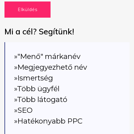
Elküldés
Mi a cél? Segítünk!
»"Menő" márkanév
»Megjegyezhető név
»Ismertség
»Több ügyfél
»Több látogató
»SEO
»Hatékonyabb PPC