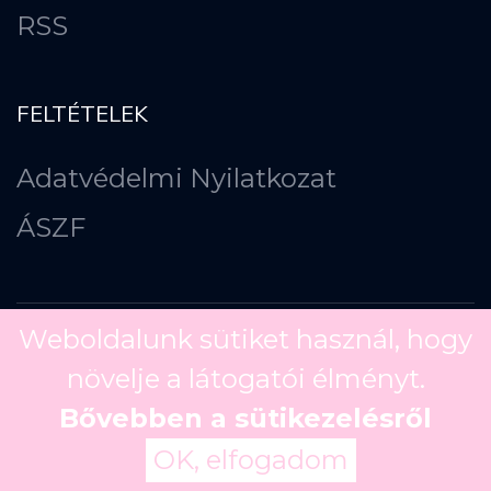
RSS
FELTÉTELEK
Adatvédelmi Nyilatkozat
ÁSZF
Weboldalunk sütiket használ, hogy
növelje a látogatói élményt.
Copyright ©
2026
Bővebben a sütikezelésről
OK, elfogadom