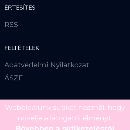
ÉRTESÍTÉS
RSS
FELTÉTELEK
Adatvédelmi Nyilatkozat
ÁSZF
Weboldalunk sütiket használ, hogy
növelje a látogatói élményt.
Copyright ©
2026
Bővebben a sütikezelésről