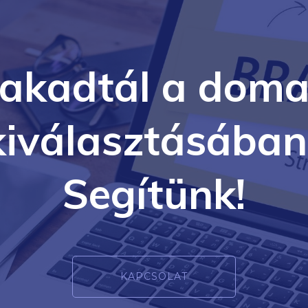
lakadtál a doma
kiválasztásában
Segítünk!
KAPCSOLAT