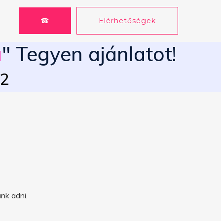
☎
Elérhetőségek
u
" Tegyen ajánlatot!
62
nk adni.