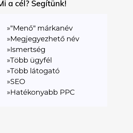
Mi a cél? Segítünk!
»"Menő" márkanév
»Megjegyezhető név
»Ismertség
»Több ügyfél
»Több látogató
»SEO
»Hatékonyabb PPC