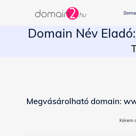
Doma
Domain Név Eladó:
T
Megvásárolható domain: ww
Kérem a