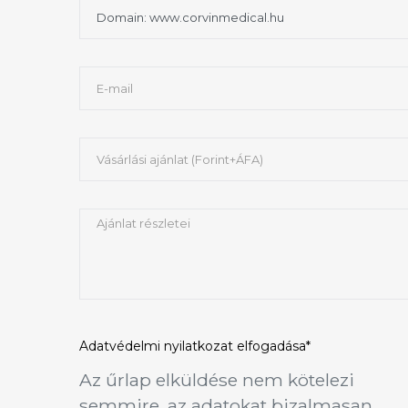
Adatvédelmi nyilatkozat
elfogadása*
Az űrlap elküldése nem kötelezi
semmire, az adatokat bizalmasan