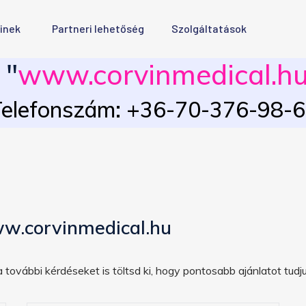
inek
Partneri lehetőség
Szolgáltatások
 "
www.corvinmedical.h
elefonszám: +36-70-376-98-
w.corvinmedical.hu
 további kérdéseket is töltsd ki, hogy pontosabb ajánlatot tudju