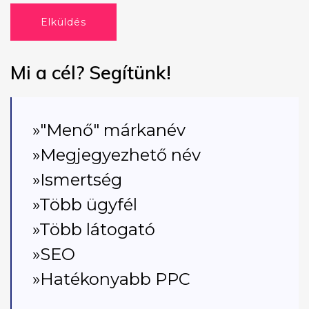
Elküldés
Mi a cél? Segítünk!
»"Menő" márkanév
»Megjegyezhető név
»Ismertség
»Több ügyfél
»Több látogató
»SEO
»Hatékonyabb PPC