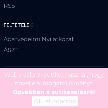
RSS
FELTÉTELEK
Adatvédelmi Nyilatkozat
ÁSZF
Weboldalunk sütiket használ, hogy
növelje a látogatói élményt.
Copyright ©
2026
Bővebben a sütikezelésről
OK, elfogadom