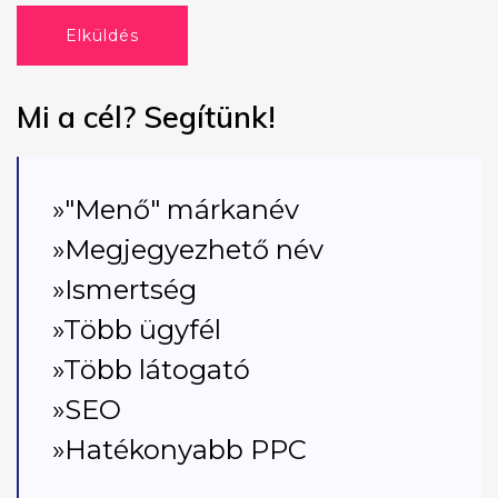
Elküldés
Mi a cél? Segítünk!
»"Menő" márkanév
»Megjegyezhető név
»Ismertség
»Több ügyfél
»Több látogató
»SEO
»Hatékonyabb PPC