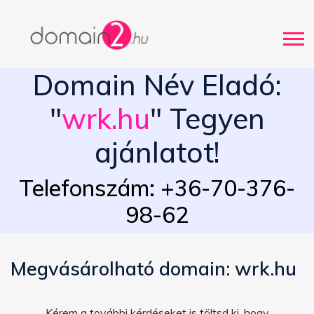
Domain Név Eladó:
"
wrk.hu
" Tegyen
ajánlatot!
Telefonszám: +36-70-376-
98-62
Megvásárolható domain: wrk.hu
Kérem a további kérdéseket is töltsd ki, hogy