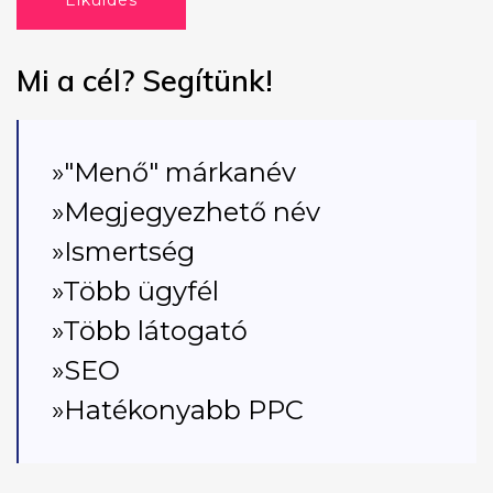
Elküldés
Mi a cél? Segítünk!
»"Menő" márkanév
»Megjegyezhető név
»Ismertség
»Több ügyfél
»Több látogató
»SEO
»Hatékonyabb PPC