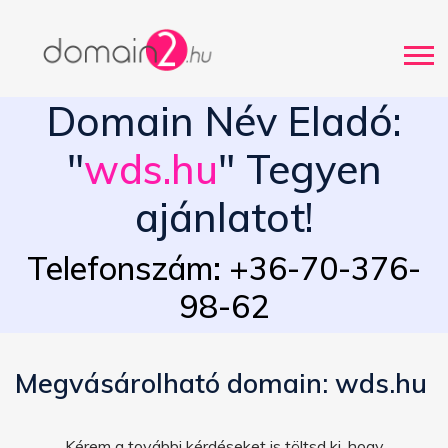
Domain Név Eladó:
"
wds.hu
" Tegyen
ajánlatot!
Telefonszám: +36-70-376-
98-62
Megvásárolható domain: wds.hu
Kérem a további kérdéseket is töltsd ki, hogy