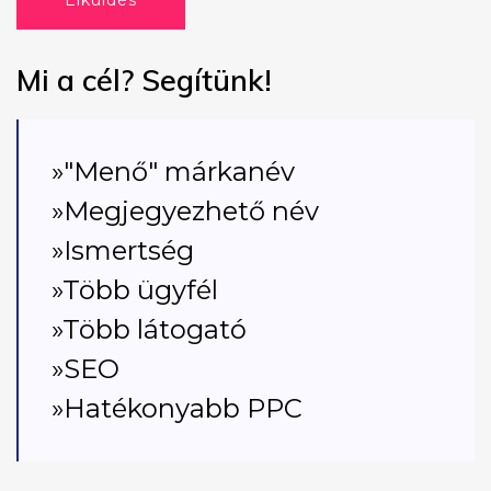
Elküldés
Mi a cél? Segítünk!
»"Menő" márkanév
»Megjegyezhető név
»Ismertség
»Több ügyfél
»Több látogató
»SEO
»Hatékonyabb PPC