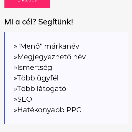
Elküldés
Mi a cél? Segítünk!
»"Menő" márkanév
»Megjegyezhető név
»Ismertség
»Több ügyfél
»Több látogató
»SEO
»Hatékonyabb PPC