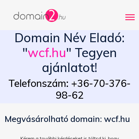
Domain Név Eladó:
"
wcf.hu
" Tegyen
ajánlatot!
Telefonszám: +36-70-376-
98-62
Megvásárolható domain: wcf.hu
Kérem a további kérdéseket is töltsd ki, hogy