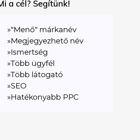
Mi a cél? Segítünk!
»"Menő" márkanév
»Megjegyezhető név
»Ismertség
»Több ügyfél
»Több látogató
»SEO
»Hatékonyabb PPC