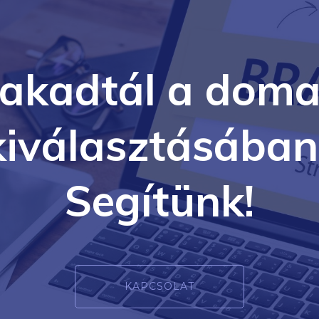
lakadtál a doma
kiválasztásában
Segítünk!
KAPCSOLAT