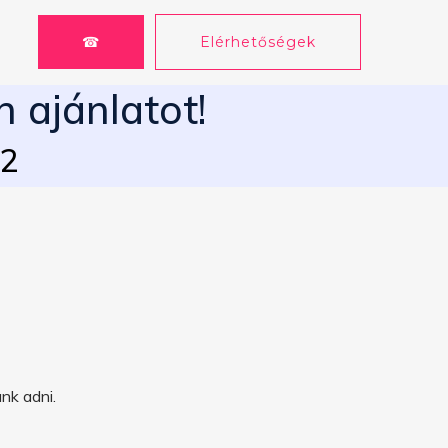
☎
Elérhetőségek
n ajánlatot!
62
nk adni.