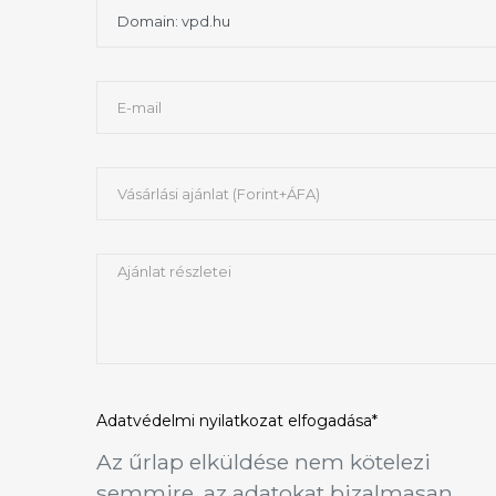
Adatvédelmi nyilatkozat
elfogadása*
Az űrlap elküldése nem kötelezi
semmire, az adatokat bizalmasan