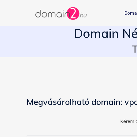
Doma
Domain Név
T
Megvásárolható domain: vp
Kérem a