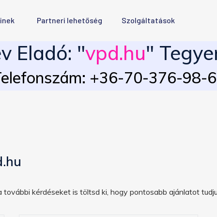
inek
Partneri lehetőség
Szolgáltatások
 Eladó: "
vpd.hu
" Tegye
elefonszám: +36-70-376-98-
d.hu
 további kérdéseket is töltsd ki, hogy pontosabb ajánlatot tudju