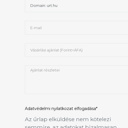
Adatvédelmi nyilatkozat
elfogadása*
Az űrlap elküldése nem kötelezi
semmire, az adatokat bizalmasan