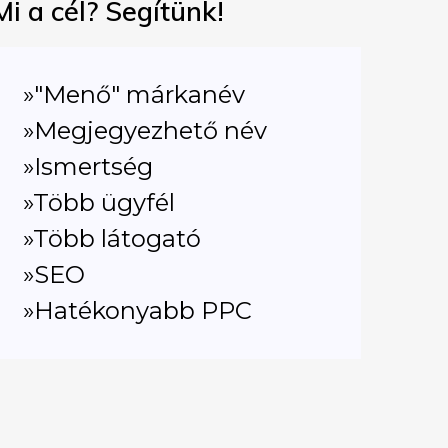
Mi a cél? Segítünk!
»"Menő" márkanév
»Megjegyezhető név
»Ismertség
»Több ügyfél
»Több látogató
»SEO
»Hatékonyabb PPC