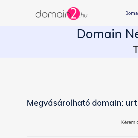
Doma
Domain Né
T
Megvásárolható domain: urt
Kérem a