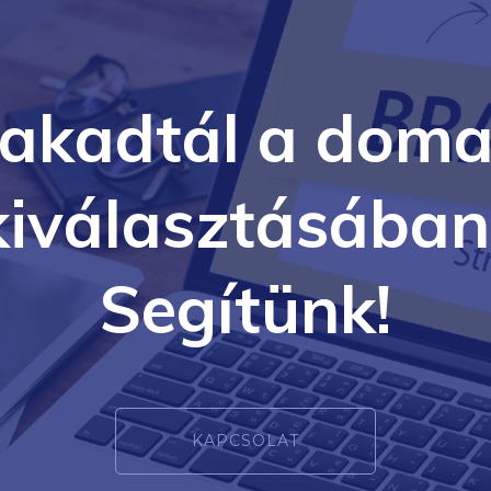
lakadtál a doma
kiválasztásában
Segítünk!
KAPCSOLAT