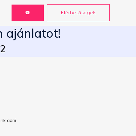
☎
Elérhetőségek
 ajánlatot!
62
nk adni.