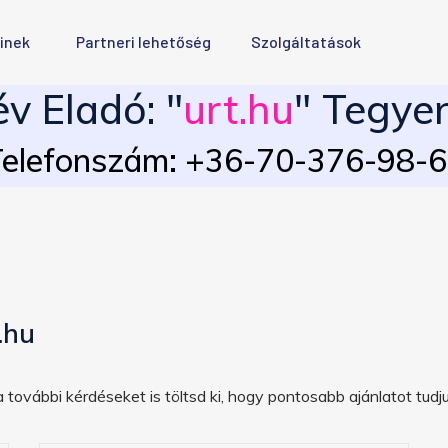
inek
Partneri lehetőség
Szolgáltatások
v Eladó: "
urt.hu
" Tegyen
elefonszám: +36-70-376-98-
.hu
 további kérdéseket is töltsd ki, hogy pontosabb ajánlatot tudju