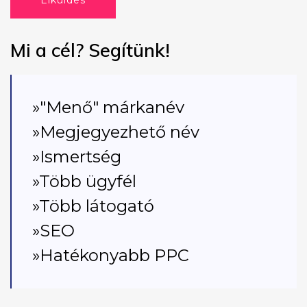
Elküldés
Mi a cél? Segítünk!
»"Menő" márkanév
»Megjegyezhető név
»Ismertség
»Több ügyfél
»Több látogató
»SEO
»Hatékonyabb PPC