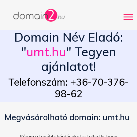
Domain Név Eladó:
"
umt.hu
" Tegyen
ajánlatot!
Telefonszám: +36-70-376-
98-62
Megvásárolható domain: umt.hu
Kérem a további kérdéseket is töltsd ki, hogy