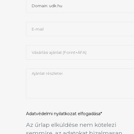
Adatvédelmi nyilatkozat
elfogadása*
Az űrlap elküldése nem kötelezi
semmire, az adatokat bizalmasan