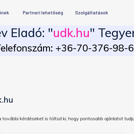
inek
Partneri lehetőség
Szolgáltatások
 Eladó: "
udk.hu
" Tegye
elefonszám: +36-70-376-98-
k.hu
 további kérdéseket is töltsd ki, hogy pontosabb ajánlatot tudju