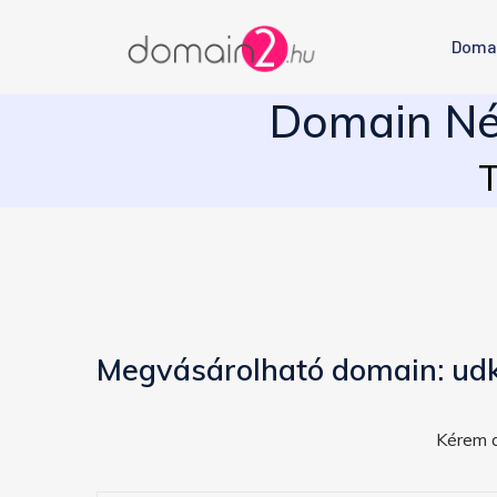
Doma
Domain Név
T
Megvásárolható domain: ud
Kérem a