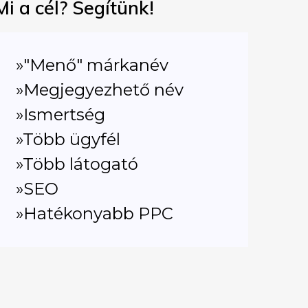
Mi a cél? Segítünk!
»"Menő" márkanév
»Megjegyezhető név
»Ismertség
»Több ügyfél
»Több látogató
»SEO
»Hatékonyabb PPC