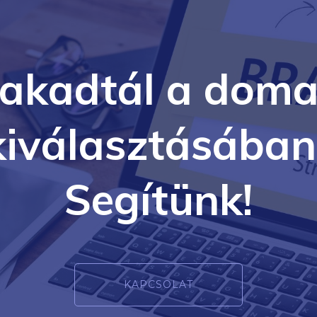
lakadtál a doma
kiválasztásában
Segítünk!
KAPCSOLAT