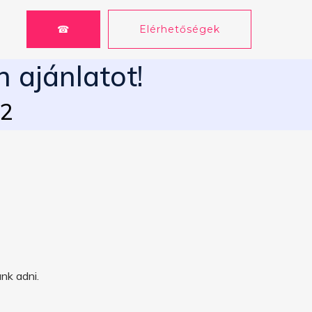
☎
Elérhetőségek
n ajánlatot!
62
nk adni.