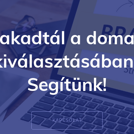
lakadtál a doma
kiválasztásában
Segítünk!
KAPCSOLAT