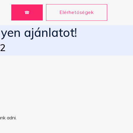
☎
Elérhetőségek
yen ajánlatot!
62
nk adni.