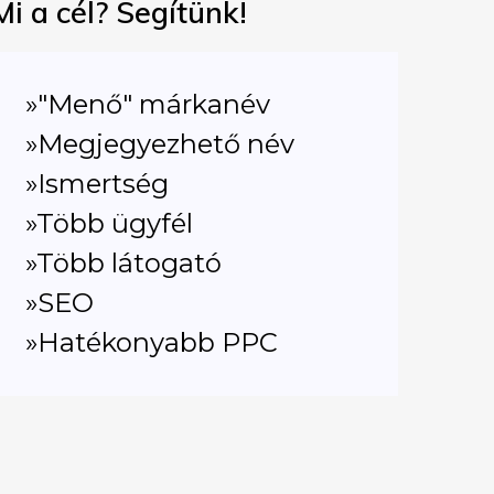
Mi a cél? Segítünk!
»"Menő" márkanév
»Megjegyezhető név
»Ismertség
»Több ügyfél
»Több látogató
»SEO
»Hatékonyabb PPC