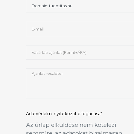
Adatvédelmi nyilatkozat
elfogadása*
Az űrlap elküldése nem kötelezi
semmire, az adatokat bizalmasan