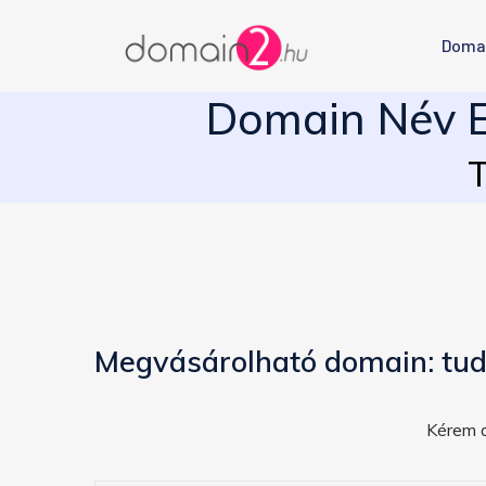
Doma
Domain Név E
T
Megvásárolható domain: tud
Kérem a