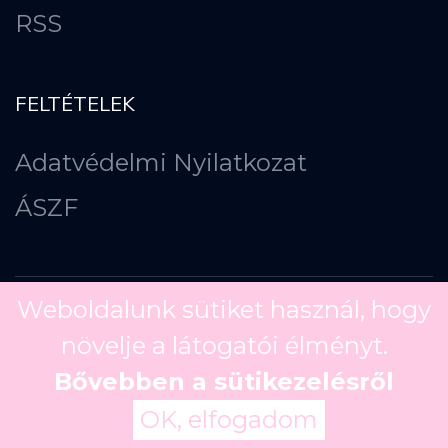
RSS
FELTÉTELEK
Adatvédelmi Nyilatkozat
ÁSZF
Weboldalunk sütiket használ, hogy
növelje a látogatói élményt.
Copyright ©
2026
Bővebben a sütikezelésről
OK, elfogadom