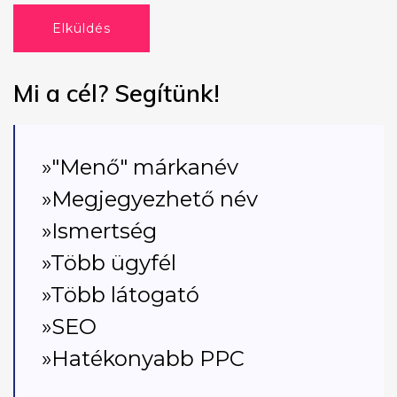
Elküldés
Mi a cél? Segítünk!
»"Menő" márkanév
»Megjegyezhető név
»Ismertség
»Több ügyfél
»Több látogató
»SEO
»Hatékonyabb PPC