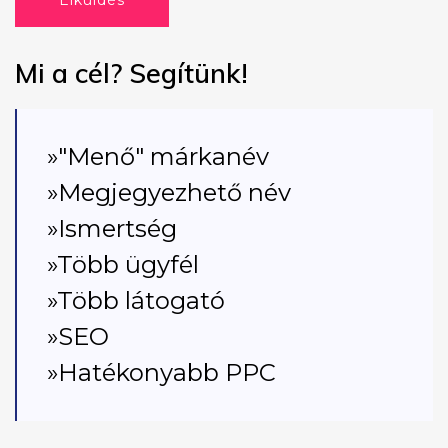
Elküldés
Mi a cél? Segítünk!
»"Menő" márkanév
»Megjegyezhető név
»Ismertség
»Több ügyfél
»Több látogató
»SEO
»Hatékonyabb PPC