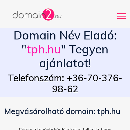
Domain Név Eladó:
"
tph.hu
" Tegyen
ajánlatot!
Telefonszám: +36-70-376-
98-62
Megvásárolható domain: tph.hu
Kérem a további kérdéseket is töltsd ki, hogy