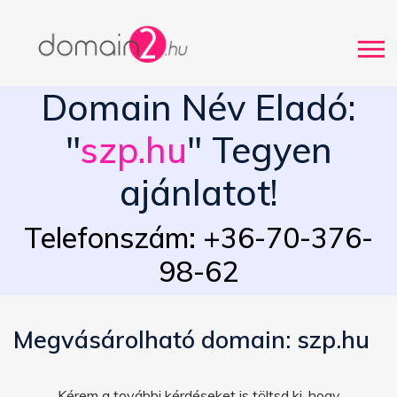
Domain Név Eladó:
"
szp.hu
" Tegyen
ajánlatot!
Telefonszám: +36-70-376-
98-62
Megvásárolható domain: szp.hu
Kérem a további kérdéseket is töltsd ki, hogy