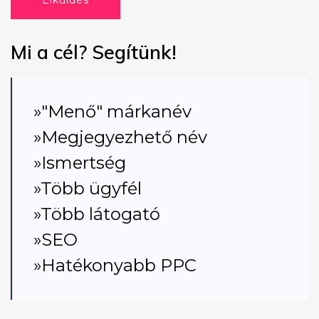
Elküldés
Mi a cél? Segítünk!
»"Menő" márkanév
»Megjegyezhető név
»Ismertség
»Több ügyfél
»Több látogató
»SEO
»Hatékonyabb PPC