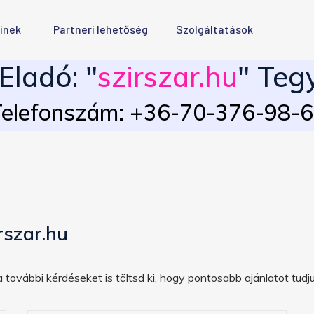
inek
Partneri lehetőség
Szolgáltatások
ladó: "
szirszar.hu
" Teg
elefonszám: +36-70-376-98-
rszar.hu
 további kérdéseket is töltsd ki, hogy pontosabb ajánlatot tudju