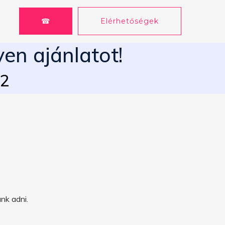
☎
Elérhetőségek
yen ajánlatot!
62
nk adni.