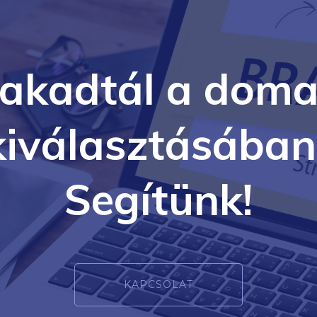
lakadtál a doma
kiválasztásában
Segítünk!
KAPCSOLAT