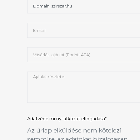
Adatvédelmi nyilatkozat
elfogadása*
Az űrlap elküldése nem kötelezi
semmire, az adatokat bizalmasan