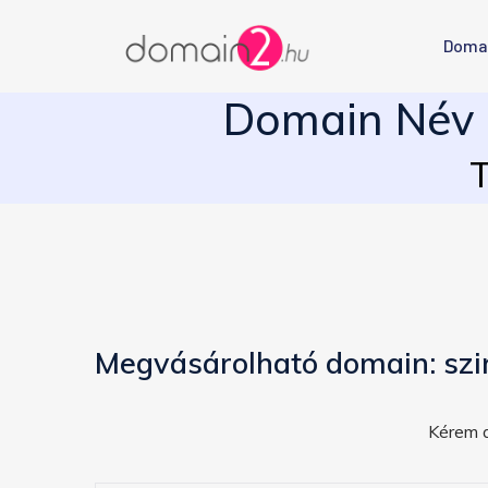
Doma
Domain Név E
T
Megvásárolható domain: szi
Kérem a