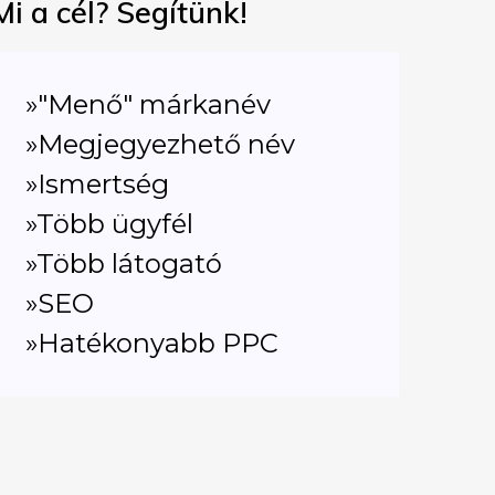
Mi a cél? Segítünk!
»"Menő" márkanév
»Megjegyezhető név
»Ismertség
»Több ügyfél
»Több látogató
»SEO
»Hatékonyabb PPC