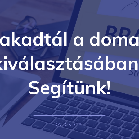
lakadtál a doma
kiválasztásában
Segítünk!
KAPCSOLAT