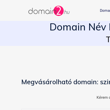
Doma
Domain Név E
T
Megvásárolható domain: szi
Kérem a