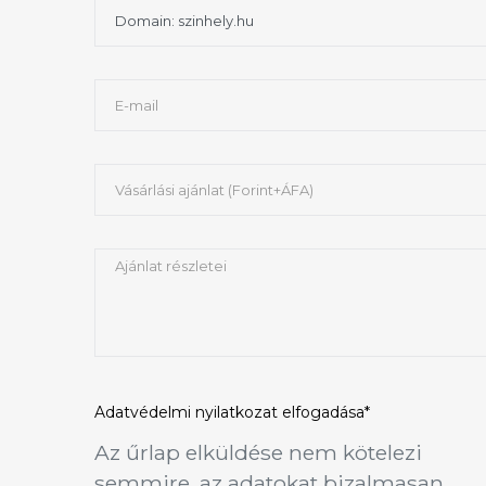
Adatvédelmi nyilatkozat
elfogadása*
Az űrlap elküldése nem kötelezi
semmire, az adatokat bizalmasan