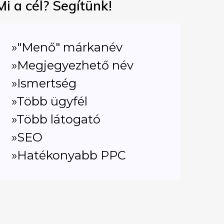
Mi a cél? Segítünk!
»"Menő" márkanév
»Megjegyezhető név
»Ismertség
»Több ügyfél
»Több látogató
»SEO
»Hatékonyabb PPC