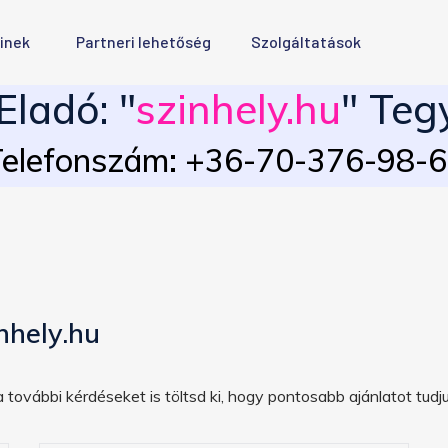
inek
Partneri lehetőség
Szolgáltatások
ladó: "
szinhely.hu
" Teg
elefonszám: +36-70-376-98-
nhely.hu
 további kérdéseket is töltsd ki, hogy pontosabb ajánlatot tudju