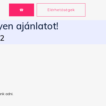
☎
Elérhetőségek
yen ajánlatot!
62
nk adni.