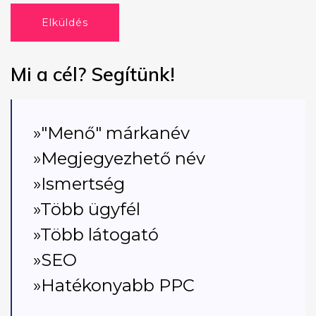
Elküldés
Mi a cél? Segítünk!
»"Menő" márkanév
»Megjegyezhető név
»Ismertség
»Több ügyfél
»Több látogató
»SEO
»Hatékonyabb PPC