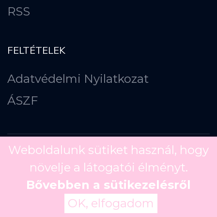
RSS
FELTÉTELEK
Adatvédelmi Nyilatkozat
ÁSZF
Weboldalunk sütiket használ, hogy
növelje a látogatói élményt.
Copyright ©
2026
Bővebben a sütikezelésről
OK, elfogadom