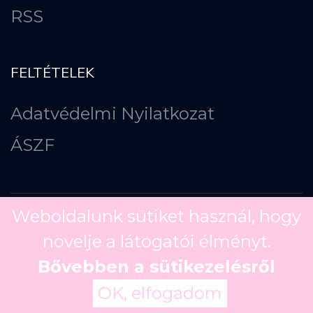
RSS
FELTÉTELEK
Adatvédelmi Nyilatkozat
ÁSZF
Weboldalunk sütiket használ, hogy
növelje a látogatói élményt.
Copyright ©
2026
Bővebben a sütikezelésről
OK, elfogadom