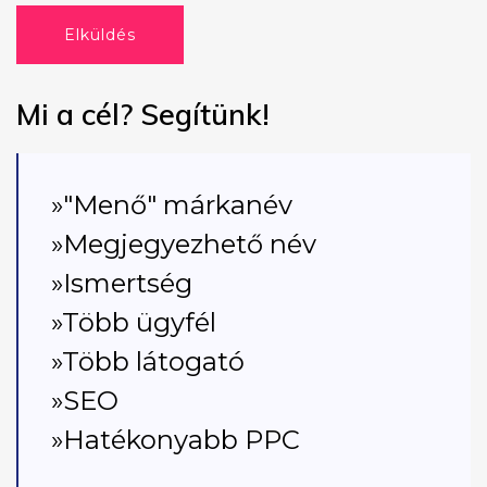
Elküldés
Mi a cél? Segítünk!
»"Menő" márkanév
»Megjegyezhető név
»Ismertség
»Több ügyfél
»Több látogató
»SEO
»Hatékonyabb PPC