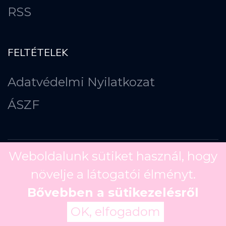
RSS
FELTÉTELEK
Adatvédelmi Nyilatkozat
ÁSZF
Weboldalunk sütiket használ, hogy
növelje a látogatói élményt.
Copyright ©
2026
Bővebben a sütikezelésről
OK, elfogadom