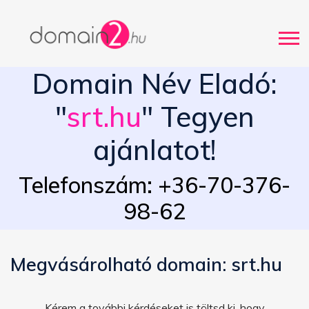
Domain Név Eladó:
"
srt.hu
" Tegyen
ajánlatot!
Telefonszám: +36-70-376-
98-62
Megvásárolható domain: srt.hu
Kérem a további kérdéseket is töltsd ki, hogy