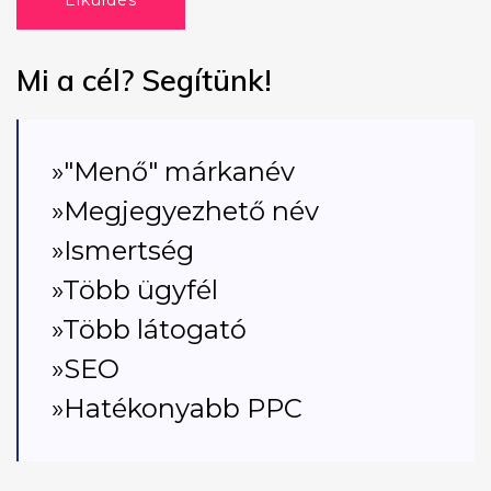
Elküldés
Mi a cél? Segítünk!
»"Menő" márkanév
»Megjegyezhető név
»Ismertség
»Több ügyfél
»Több látogató
»SEO
»Hatékonyabb PPC