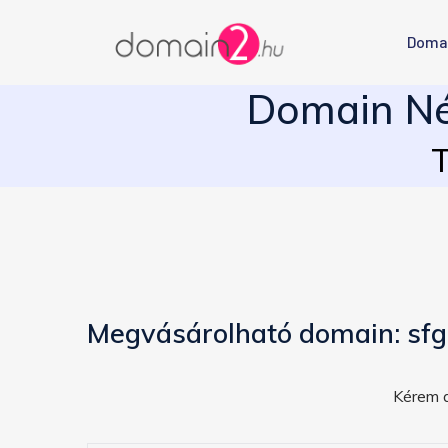
Doma
Domain Né
T
Megvásárolható domain: sfg
Kérem a