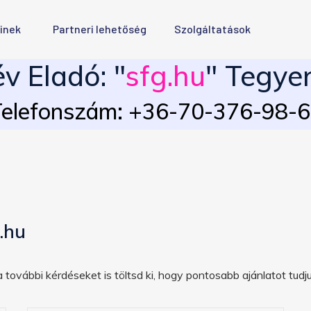
inek
Partneri lehetőség
Szolgáltatások
v Eladó: "
sfg.hu
" Tegyen
elefonszám: +36-70-376-98-
.hu
 további kérdéseket is töltsd ki, hogy pontosabb ajánlatot tudju