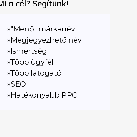
Mi a cél? Segítünk!
»"Menő" márkanév
»Megjegyezhető név
»Ismertség
»Több ügyfél
»Több látogató
»SEO
»Hatékonyabb PPC