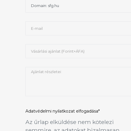
Adatvédelmi nyilatkozat
elfogadása*
Az űrlap elküldése nem kötelezi
semmire, az adatokat bizalmasan