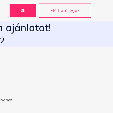
☎
Elérhetőségek
 ajánlatot!
62
nk adni.