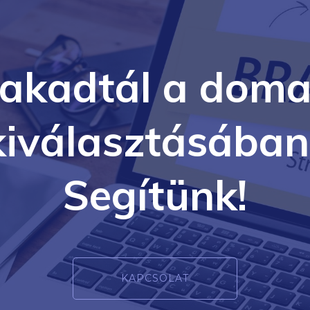
lakadtál a doma
kiválasztásában
Segítünk!
KAPCSOLAT