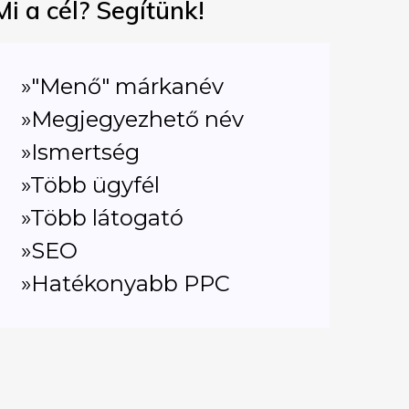
Mi a cél? Segítünk!
»"Menő" márkanév
»Megjegyezhető név
»Ismertség
»Több ügyfél
»Több látogató
»SEO
»Hatékonyabb PPC