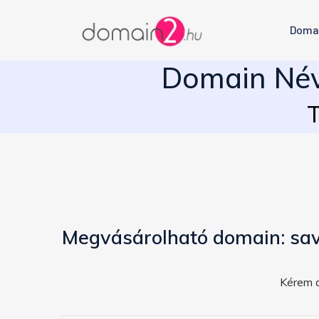
Doma
Domain Név 
T
Megvásárolható domain: sav
Kérem a