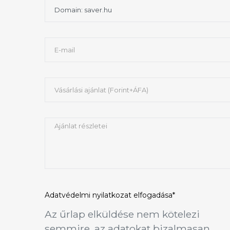
Adatvédelmi nyilatkozat
elfogadása*
Az űrlap elküldése nem kötelezi
semmire, az adatokat bizalmasan