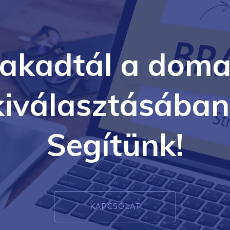
lakadtál a doma
kiválasztásában
Segítünk!
KAPCSOLAT