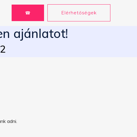
☎
Elérhetőségek
n ajánlatot!
62
nk adni.