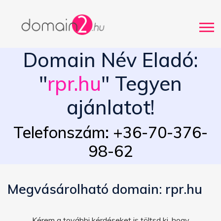
Domain Név Eladó:
"
rpr.hu
" Tegyen
ajánlatot!
Telefonszám: +36-70-376-
98-62
Megvásárolható domain: rpr.hu
Kérem a további kérdéseket is töltsd ki, hogy