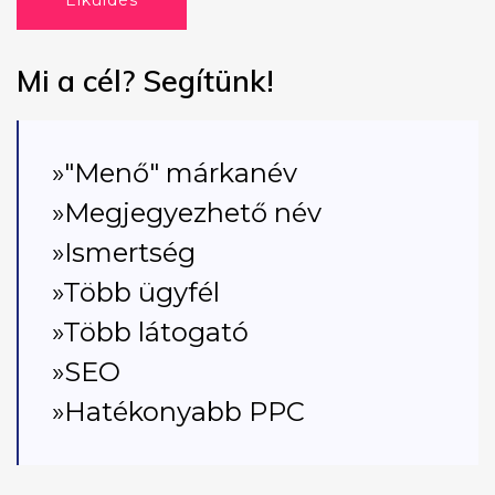
Elküldés
Mi a cél? Segítünk!
»"Menő" márkanév
»Megjegyezhető név
»Ismertség
»Több ügyfél
»Több látogató
»SEO
»Hatékonyabb PPC