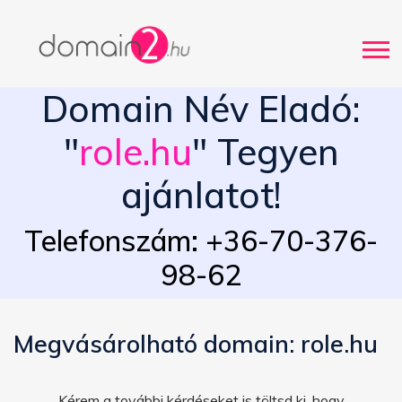
Domain Név Eladó:
"
role.hu
" Tegyen
ajánlatot!
Telefonszám: +36-70-376-
98-62
Megvásárolható domain: role.hu
Kérem a további kérdéseket is töltsd ki, hogy