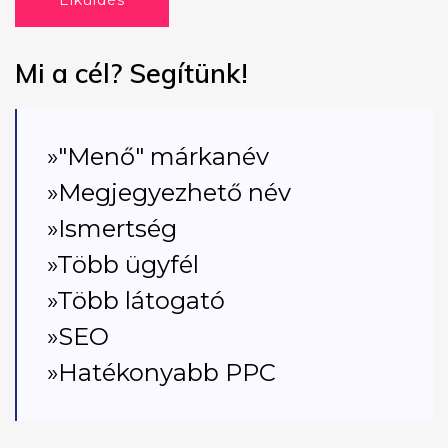
Elküldés
Mi a cél? Segítünk!
»"Menő" márkanév
»Megjegyezhető név
»Ismertség
»Több ügyfél
»Több látogató
»SEO
»Hatékonyabb PPC