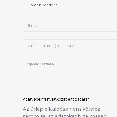
Adatvédelmi nyilatkozat
elfogadása*
Az űrlap elküldése nem kötelezi
semmire, az adatokat bizalmasan