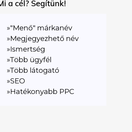
Mi a cél? Segítünk!
»"Menő" márkanév
»Megjegyezhető név
»Ismertség
»Több ügyfél
»Több látogató
»SEO
»Hatékonyabb PPC