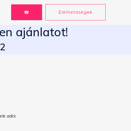
☎
Elérhetőségek
en ajánlatot!
62
nk adni.