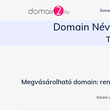
Doma
Domain Név 
T
Megvásárolható domain: ren
Kérem a