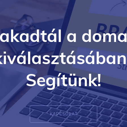
lakadtál a doma
kiválasztásában
Segítünk!
KAPCSOLAT