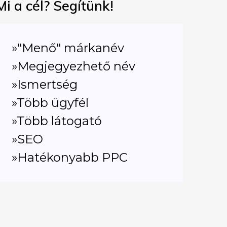
Mi a cél? Segítünk!
»"Menő" márkanév
»Megjegyezhető név
»Ismertség
»Több ügyfél
»Több látogató
»SEO
»Hatékonyabb PPC